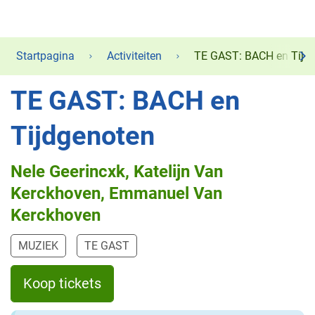
Startpagina
Activiteiten
TE GAST: BACH en Tijd
scr
TE GAST: BACH en
naa
lin
Tijdgenoten
Nele Geerincxk, Katelijn Van
Kerckhoven, Emmanuel Van
Kerckhoven
MUZIEK
TE GAST
Koop tickets