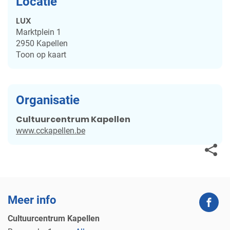
Locatie
LUX
Marktplein 1
2950
Kapellen
Toon op kaart
Organisatie
Cultuurcentrum Kapellen
Website
www.cckapellen.be
Deel
deze
Meer info
Fac
pagin
Cultuurcentrum Kapellen