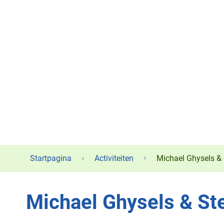
Startpagina
Activiteiten
Michael Ghysels & 
Michael Ghysels & St