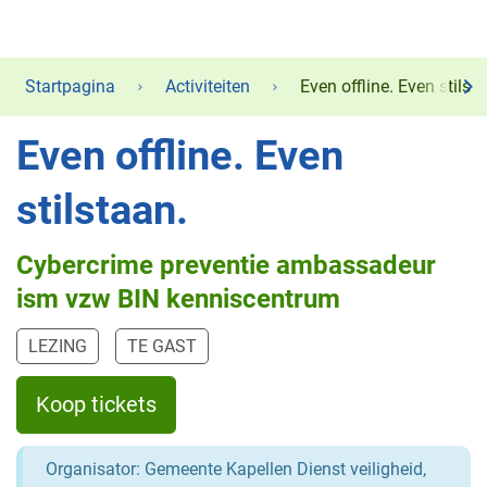
Startpagina
Activiteiten
Even offline. Even stilst
scr
Even offline. Even
naa
lin
stilstaan.
Cybercrime preventie ambassadeur
ism vzw BIN kenniscentrum
LEZING
TE GAST
Koop tickets
Organisator: Gemeente Kapellen Dienst veiligheid,