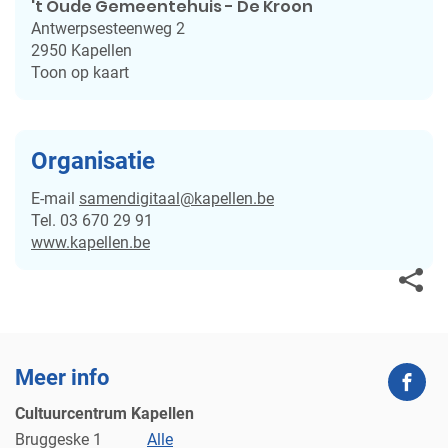
't Oude Gemeentehuis - De Kroon
Antwerpsesteenweg 2
2950
Kapellen
Toon op kaart
Organisatie
E-
samendigitaal
@
kapellen.be
mail
Tel.
03 670 29 91
Website
www.kapellen.be
Deel
deze
Meer info
Fac
pagin
Cultuurcentrum Kapellen
Adres
Bruggeske 1
Alle